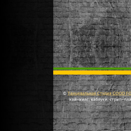
©
Танцевальная Студия GOOD F
хай-хилс, каблуки, стрип-пл