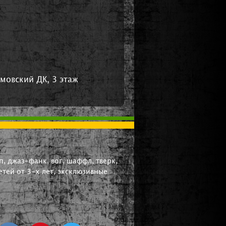
мовский ДК, 3 этаж
, джаз-фанк, вог, шаффл, тверк,
тей от 3-х лет, эксклюзивные