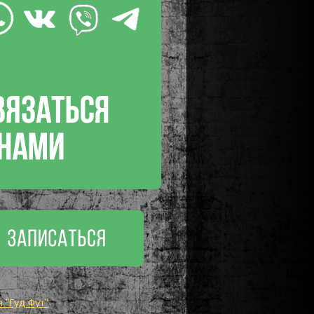
"Гуд Фут"