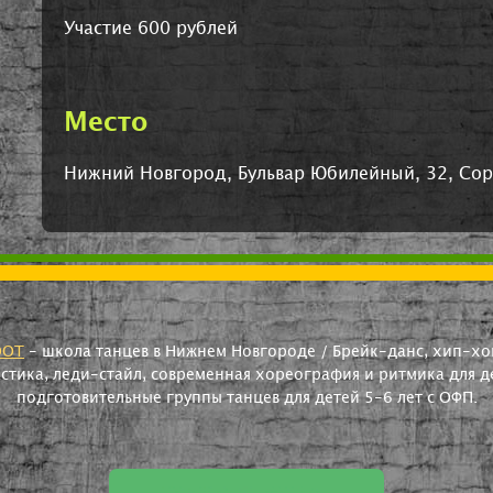
Участие 600 рублей
Место
Нижний Новгород, Бульвар Юбилейный, 32, Сор
OOT
- школа танцев в Нижнем Новгороде / Брейк-данс, хип-хоп
астика, леди-стайл, современная хореография и ритмика для де
подготовительные группы танцев для детей 5-6 лет с ОФП.