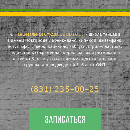
©
Танцевальная Студия GOOD FOOT
- школа танцев в
Нижнем Новгороде / Брейк-данс, хип-хоп, джаз-фанк,
вог, шаффл, тверк, хай-хилс, каблуки, стрип-пластика,
леди-стайл, современная хореография и ритмика для
детей от 3-х лет, эксклюзивные подготовительные
группы танцев для детей 5-6 лет с ОФП.
(831) 235-00-25