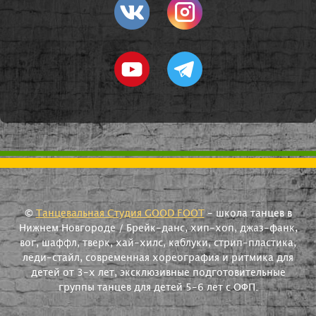
©
Танцевальная Студия GOOD FOOT
- школа танцев в
Нижнем Новгороде / Брейк-данс, хип-хоп, джаз-фанк,
вог, шаффл, тверк, хай-хилс, каблуки, стрип-пластика,
леди-стайл, современная хореография и ритмика для
детей от 3-х лет, эксклюзивные подготовительные
группы танцев для детей 5-6 лет с ОФП.