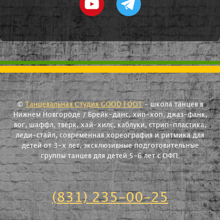
©
Танцевальная Студия GOOD FOOT
- школа танцев в
Нижнем Новгороде / Брейк-данс, хип-хоп, джаз-фанк,
вог, шаффл, тверк, хай-хилс, каблуки, стрип-пластика,
леди-стайл, современная хореография и ритмика для
детей от 3-х лет, эксклюзивные подготовительные
группы танцев для детей 5-6 лет с ОФП.
(831) 235-00-25