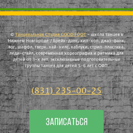
©
Танцевальная Студия GOOD FOOT
- школа танцев в
Нижнем Новгороде / Брейк-данс, хип-хоп, джаз-фанк,
вог, шаффл, тверк, хай-хилс, каблуки, стрип-пластика,
леди-стайл, современная хореография и ритмика для
детей от 3-х лет, эксклюзивные подготовительные
группы танцев для детей 5-6 лет с ОФП.
(831) 235-00-25