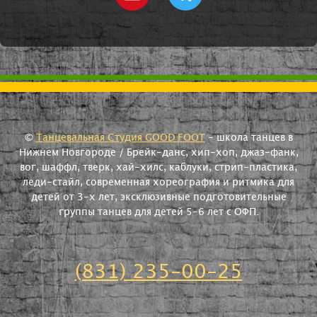
©
Танцевальная Студия GOOD FOOT
- школа танцев в
Нижнем Новгороде / Брейк-данс, хип-хоп, джаз-фанк,
вог, шаффл, тверк, хай-хилс, каблуки, стрип-пластика,
леди-стайл, современная хореография и ритмика для
детей от 3-х лет, эксклюзивные подготовительные
группы танцев для детей 5-6 лет с ОФП.
(831) 235-00-25