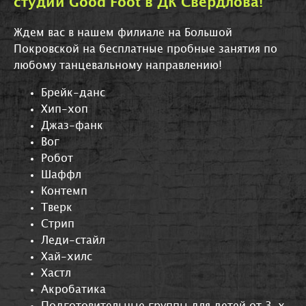
студии Good Foot в ДК Свердлова!
Ждем вас в нашем филиале на Большой
Покровской на бесплатные пробные занятия по
любому танцевальному направлению!
Брейк-данс
Хип-хоп
Джаз-фанк
Вог
Робот
Шаффл
Контемп
Тверк
Стрип
Леди-стайл
Хай-хилс
Хастл
Акробатика