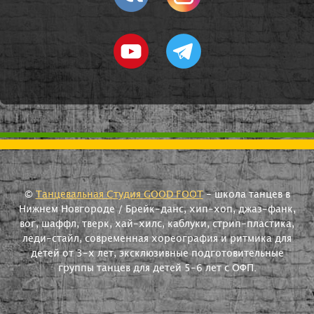
©
Танцевальная Студия GOOD FOOT
- школа танцев в
Нижнем Новгороде / Брейк-данс, хип-хоп, джаз-фанк,
вог, шаффл, тверк, хай-хилс, каблуки, стрип-пластика,
леди-стайл, современная хореография и ритмика для
детей от 3-х лет, эксклюзивные подготовительные
группы танцев для детей 5-6 лет с ОФП.