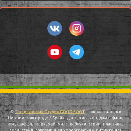
©
Танцевальная Студия GOOD FOOT
- школа танцев в
Нижнем Новгороде / Брейк-данс, хип-хоп, джаз-фанк,
вог, шаффл, тверк, хай-хилс, каблуки, стрип-пластика,
леди-стайл, современная хореография и ритмика для