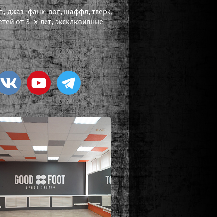
, джаз-фанк, вог, шаффл, тверк,
тей от 3-х лет, эксклюзивные