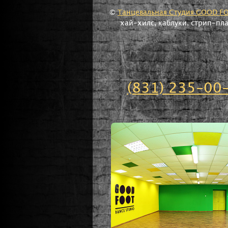
©
Танцевальная Студия GOOD F
хай-хилс, каблуки, стрип-пл
(831) 235-00