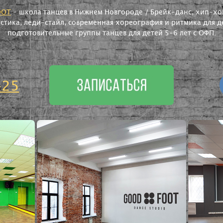
OOT
- школа танцев в Нижнем Новгороде / Брейк-данс, хип-хоп
астика, леди-стайл, современная хореография и ритмика для де
подготовительные группы танцев для детей 5-6 лет с ОФП.
-25