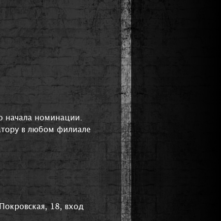
до начала номинации.
атору в любом филиале
Покровская, 18, вход