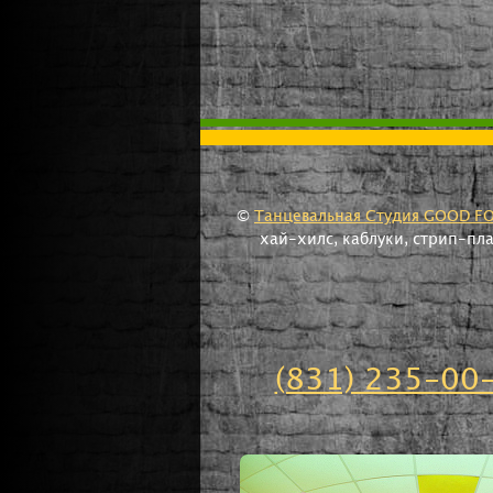
©
Танцевальная Студия GOOD F
хай-хилс, каблуки, стрип-пл
(831) 235-00