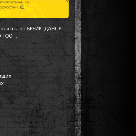
р-классы по БРЕЙК-ДАНСУ
D FOOT.
ающих
их