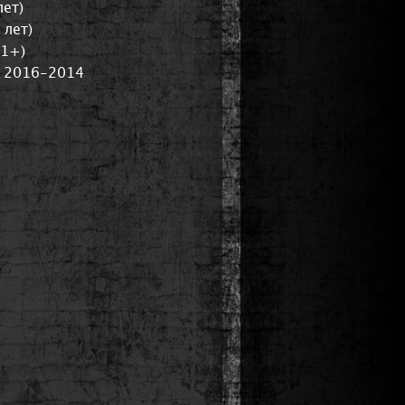
ет)
 лет)
11+)
, 2016-2014