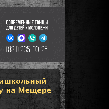
тришкольный
пу на Мещере