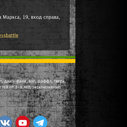
Маркса, 19, вход справа,
ssbattle
, джаз-фанк, вог, шаффл, тверк,
тей от 3-х лет, эксклюзивные