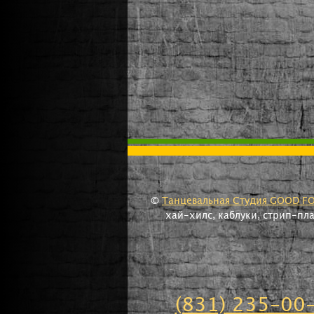
©
Танцевальная Студия GOOD F
хай-хилс, каблуки, стрип-пл
(831) 235-00