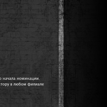
до начала номинации.
атору в любом филиале