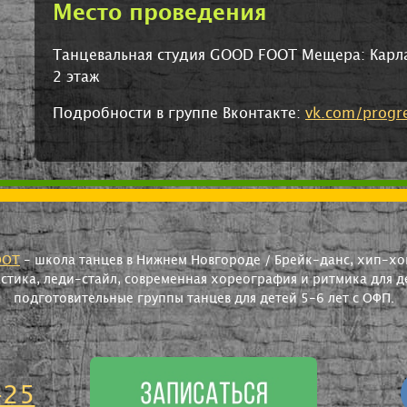
Место проведения
Танцевальная студия GOOD FOOT Мещера: Карла 
2 этаж
Подробности в группе Вконтакте:
vk.com/progre
OOT
- школа танцев в Нижнем Новгороде / Брейк-данс, хип-хоп
астика, леди-стайл, современная хореография и ритмика для де
подготовительные группы танцев для детей 5-6 лет с ОФП.
-25