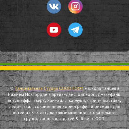
©
Танцевальная Студия GOOD FOOT
- школа танцев в
Нижнем Новгороде / Брейк-данс, хип-хоп, джаз-фанк,
вог, шаффл, тверк, хай-хилс, каблуки, стрип-пластика,
леди-стайл, современная хореография и ритмика для
детей от 3-х лет, эксклюзивные подготовительные
группы танцев для детей 5-6 лет с ОФП.