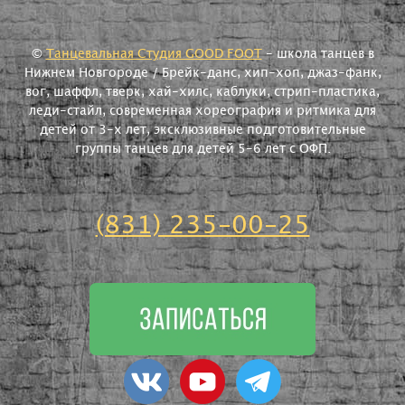
©
Танцевальная Студия GOOD FOOT
- школа танцев в
Нижнем Новгороде / Брейк-данс, хип-хоп, джаз-фанк,
вог, шаффл, тверк, хай-хилс, каблуки, стрип-пластика,
леди-стайл, современная хореография и ритмика для
детей от 3-х лет, эксклюзивные подготовительные
группы танцев для детей 5-6 лет с ОФП.
(831) 235-00-25