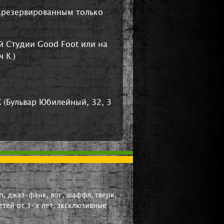
зарезервированным только
 Студии Good Foot или на
 К.)
 (Бульвар Юбилейный, 32, 3
, джаз-фанк, вог, шаффл, тверк,
тей от 3-х лет, эксклюзивные