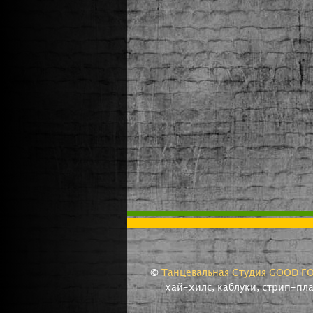
©
Танцевальная Студия GOOD F
хай-хилс, каблуки, стрип-пл