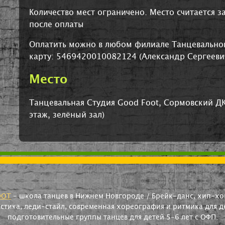
Количество мест ограничено. Место считается 
после оплаты
Оплатить можно в любом филиале Танцевальной
карту: 5469420010082124 (Александр Сергеевич
Место
Танцевальная Студия Good Foot, Сормовский ДК
этаж, зелёный зал)
OOT
- школа танцев в Нижнем Новгороде / Брейк-данс, хип-хоп
астика, леди-стайл, современная хореография и ритмика для де
подготовительные группы танцев для детей 5-6 лет с ОФП.