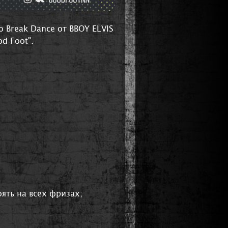
 Break Dance от BBOY ELVIS
d Foot".
оять на всех фризах;