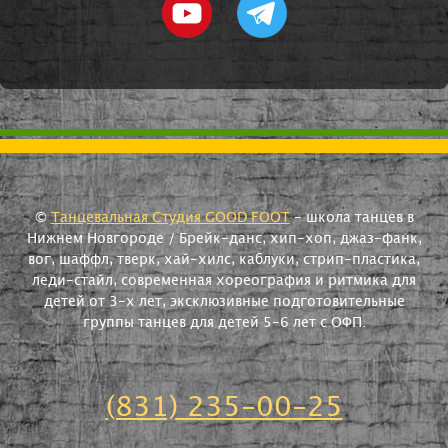
©
Танцевальная Студия GOOD FOOT
- школа танцев в
Нижнем Новгороде / Брейк-данс, хип-хоп, джаз-фанк,
вог, шаффл, тверк, хай-хилс, каблуки, стрип-пластика,
леди-стайл, современная хореография и ритмика для
детей от 3-х лет, эксклюзивные подготовительные
группы танцев для детей 5-6 лет с ОФП.
(831) 235-00-25