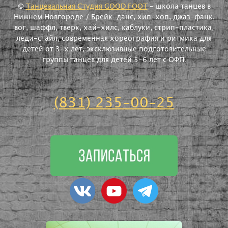
©
Танцевальная Студия GOOD FOOT
- школа танцев в
Нижнем Новгороде / Брейк-данс, хип-хоп, джаз-фанк,
вог, шаффл, тверк, хай-хилс, каблуки, стрип-пластика,
леди-стайл, современная хореография и ритмика для
детей от 3-х лет, эксклюзивные подготовительные
группы танцев для детей 5-6 лет с ОФП.
(831) 235-00-25