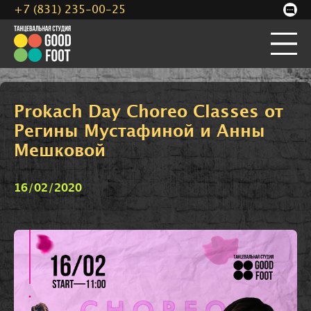
+7 (831) 235-00-25
Prokach Day Choreo Classes от
Регины Мустафиной и Анны
Мешковой
16/02/2020