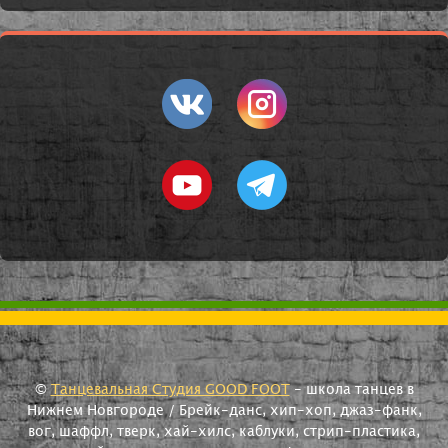
©
Танцевальная Студия GOOD FOOT
- школа танцев в
Нижнем Новгороде / Брейк-данс, хип-хоп, джаз-фанк,
вог, шаффл, тверк, хай-хилс, каблуки, стрип-пластика,