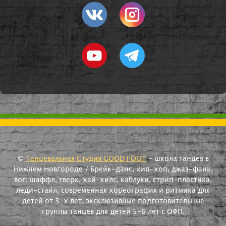
©
Танцевальная Студия GOOD FOOT
- школа танцев в
Нижнем Новгороде / Брейк-данс, хип-хоп, джаз-фанк,
вог, шаффл, тверк, хай-хилс, каблуки, стрип-пластика,
леди-стайл, современная хореография и ритмика для
детей от 3-х лет, эксклюзивные подготовительные
группы танцев для детей 5-6 лет с ОФП.