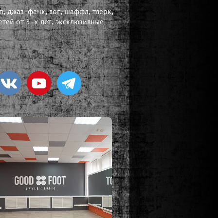
, джаз-фанк, вог, шаффл, тверк,
тей от 3-х лет, эксклюзивные