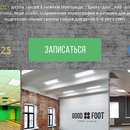
OOT
- школа танцев в Нижнем Новгороде / Брейк-данс, хип-хоп
астика, леди-стайл, современная хореография и ритмика для де
подготовительные группы танцев для детей 5-6 лет с ОФП.
-25