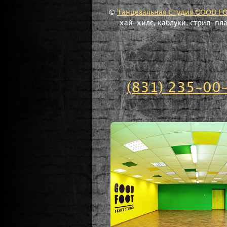
©
Танцевальная Студия GOOD F
хай-хилс, каблуки, стрип-пл
(831) 235-00