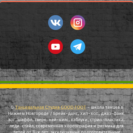
©
Танцевальная Студия GOOD FOOT
- школа танцев в
Нижнем Новгороде / Брейк-данс, хип-хоп, джаз-фанк,
вог, шаффл, тверк, хай-хилс, каблуки, стрип-пластика,
леди-стайл, современная хореография и ритмика для
детей от 3-х лет, эксклюзивные подготовительные