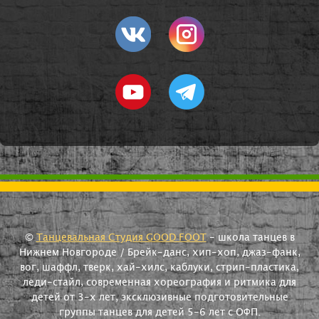
©
Танцевальная Студия GOOD FOOT
- школа танцев в
Нижнем Новгороде / Брейк-данс, хип-хоп, джаз-фанк,
вог, шаффл, тверк, хай-хилс, каблуки, стрип-пластика,
леди-стайл, современная хореография и ритмика для
детей от 3-х лет, эксклюзивные подготовительные
группы танцев для детей 5-6 лет с ОФП.