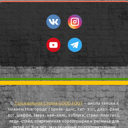
©
Танцевальная Студия GOOD FOOT
- школа танцев в
Нижнем Новгороде / Брейк-данс, хип-хоп, джаз-фанк,
вог, шаффл, тверк, хай-хилс, каблуки, стрип-пластика,
леди-стайл, современная хореография и ритмика для
детей от 3-х лет, эксклюзивные подготовительные