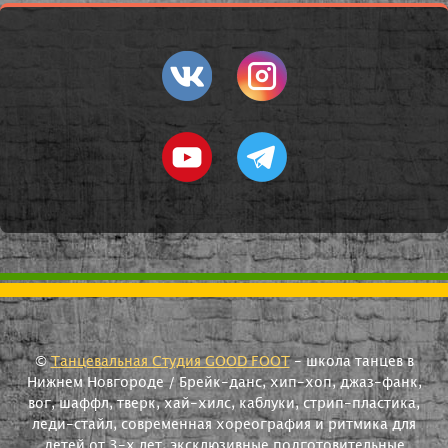
©
Танцевальная Студия GOOD FOOT
- школа танцев в
Нижнем Новгороде / Брейк-данс, хип-хоп, джаз-фанк,
вог, шаффл, тверк, хай-хилс, каблуки, стрип-пластика,
леди-стайл, современная хореография и ритмика для
детей от 3-х лет, эксклюзивные подготовительные