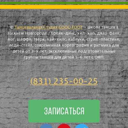
©
Танцевальная Студия GOOD FOOT
- школа танцев в
Нижнем Новгороде / Брейк-данс, хип-хоп, джаз-фанк,
вог, шаффл, тверк, хай-хилс, каблуки, стрип-пластика,
леди-стайл, современная хореография и ритмика для
детей от 3-х лет, эксклюзивные подготовительные
группы танцев для детей 5-6 лет с ОФП.
(831) 235-00-25