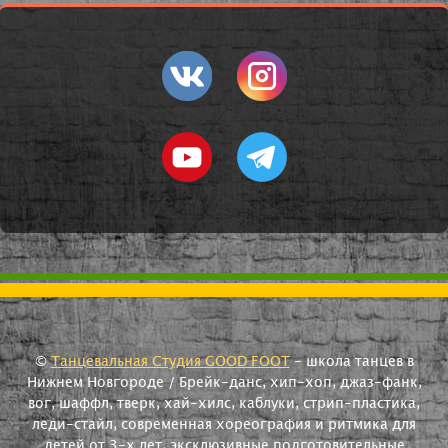
©
Танцевальная Студия GOOD FOOT
- школа танцев в
Нижнем Новгороде / Брейк-данс, хип-хоп, джаз-фанк,
вог, шаффл, тверк, хай-хилс, каблуки, стрип-пластика,
леди-стайл, современная хореография и ритмика для
детей от 3-х лет, эксклюзивные подготовительные