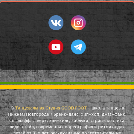
©
Танцевальная Студия GOOD FOOT
- школа танцев в
Нижнем Новгороде / Брейк-данс, хип-хоп, джаз-фанк,
вог, шаффл, тверк, хай-хилс, каблуки, стрип-пластика,
леди-стайл, современная хореография и ритмика для
детей от 3-х лет, эксклюзивные подготовительные