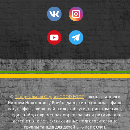
©
Танцевальная Студия GOOD FOOT
- школа танцев в
Нижнем Новгороде / Брейк-данс, хип-хоп, джаз-фанк,
вог, шаффл, тверк, хай-хилс, каблуки, стрип-пластика,
леди-стайл, современная хореография и ритмика для
детей от 3-х лет, эксклюзивные подготовительные
группы танцев для детей 5-6 лет с ОФП.