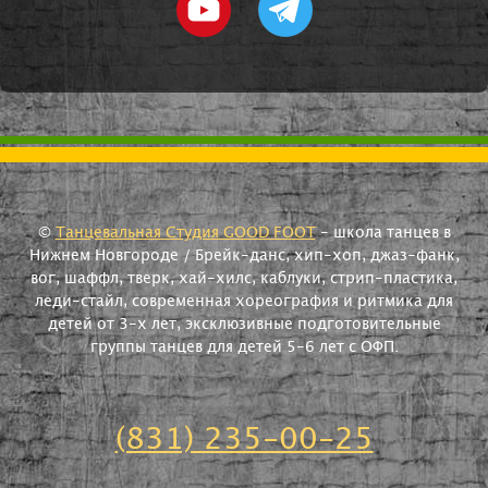
©
Танцевальная Студия GOOD FOOT
- школа танцев в
Нижнем Новгороде / Брейк-данс, хип-хоп, джаз-фанк,
вог, шаффл, тверк, хай-хилс, каблуки, стрип-пластика,
леди-стайл, современная хореография и ритмика для
детей от 3-х лет, эксклюзивные подготовительные
группы танцев для детей 5-6 лет с ОФП.
(831) 235-00-25