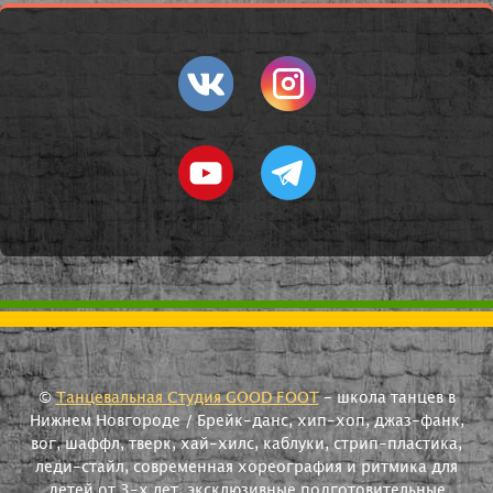
©
Танцевальная Студия GOOD FOOT
- школа танцев в
Нижнем Новгороде / Брейк-данс, хип-хоп, джаз-фанк,
вог, шаффл, тверк, хай-хилс, каблуки, стрип-пластика,
леди-стайл, современная хореография и ритмика для
детей от 3-х лет, эксклюзивные подготовительные