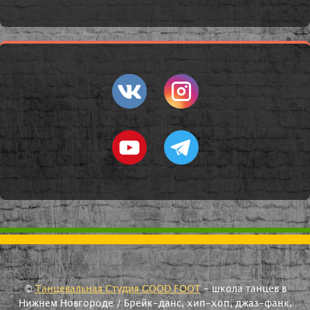
©
Танцевальная Студия GOOD FOOT
- школа танцев в
Нижнем Новгороде / Брейк-данс, хип-хоп, джаз-фанк,