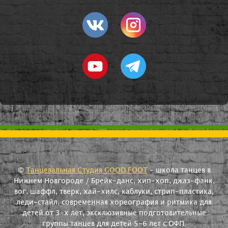
©
Танцевальная Студия GOOD FOOT
- школа танцев в
Нижнем Новгороде / Брейк-данс, хип-хоп, джаз-фанк,
вог, шаффл, тверк, хай-хилс, каблуки, стрип-пластика,
леди-стайл, современная хореография и ритмика для
детей от 3-х лет, эксклюзивные подготовительные
группы танцев для детей 5-6 лет с ОФП.