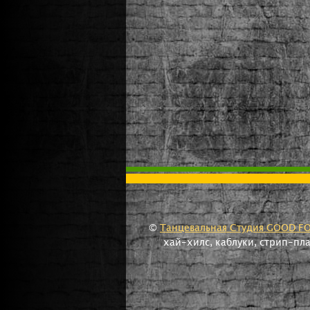
©
Танцевальная Студия GOOD F
хай-хилс, каблуки, стрип-пл