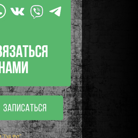
"Гуд Фут"