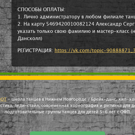
СПОСОБЫ ОПЛАТЫ:
1. Лично администратору в любом филиале тан
2. На карту 5469420010082124 Александр Серге
указать только свою фамилию и мастер-класс (
Дансхолл)
РЕГИСТРАЦИЯ:
https://vk.com/topic-90888871
OOT
- школа танцев в Нижнем Новгороде / Брейк-данс, хип-хоп
астика, леди-стайл, современная хореография и ритмика для де
подготовительные группы танцев для детей 5-6 лет с ОФП.