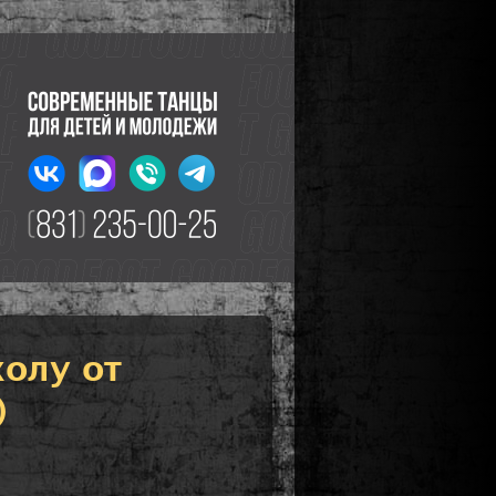
олу от
)