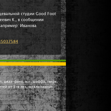
цевальной студии Good Foot
евич К., в сообщении
например: Иванова
_35037584
, джаз-фанк, вог, шаффл, тверк,
тей от 3-х лет, эксклюзивные