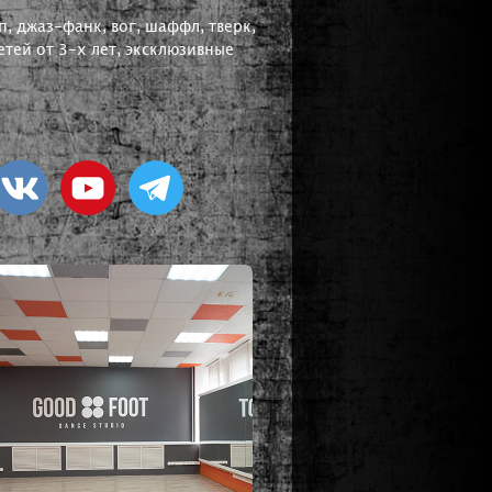
, джаз-фанк, вог, шаффл, тверк,
тей от 3-х лет, эксклюзивные