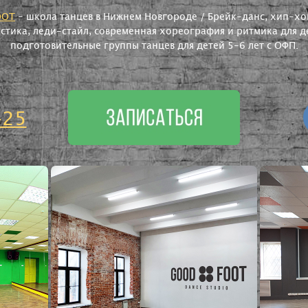
OOT
- школа танцев в Нижнем Новгороде / Брейк-данс, хип-хоп
астика, леди-стайл, современная хореография и ритмика для де
подготовительные группы танцев для детей 5-6 лет с ОФП.
-25