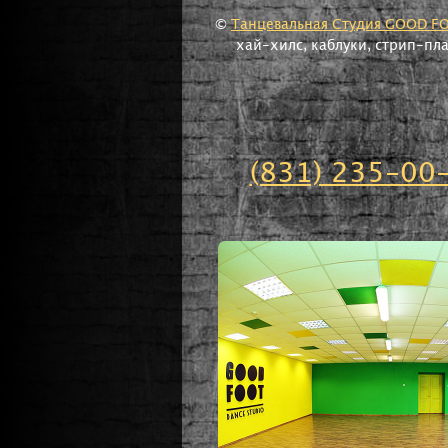
©
Танцевальная Студия GOOD F
хай-хилс, каблуки, стрип-пл
(831) 235-00