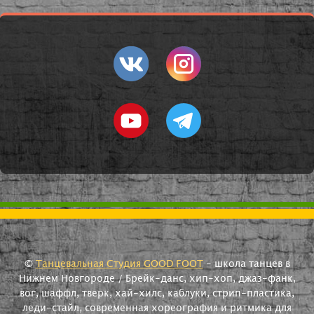
©
Танцевальная Студия GOOD FOOT
- школа танцев в
Нижнем Новгороде / Брейк-данс, хип-хоп, джаз-фанк,
вог, шаффл, тверк, хай-хилс, каблуки, стрип-пластика,
леди-стайл, современная хореография и ритмика для