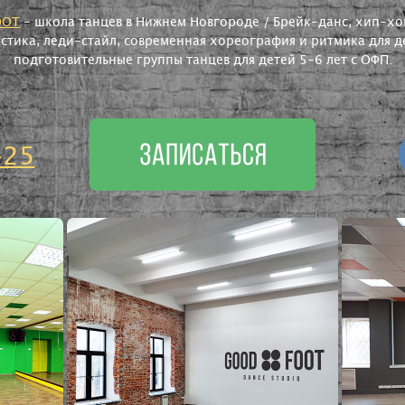
OOT
- школа танцев в Нижнем Новгороде / Брейк-данс, хип-хоп
астика, леди-стайл, современная хореография и ритмика для де
подготовительные группы танцев для детей 5-6 лет с ОФП.
-25