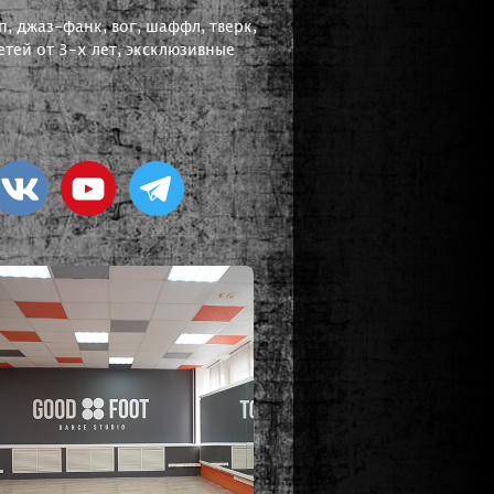
, джаз-фанк, вог, шаффл, тверк,
тей от 3-х лет, эксклюзивные