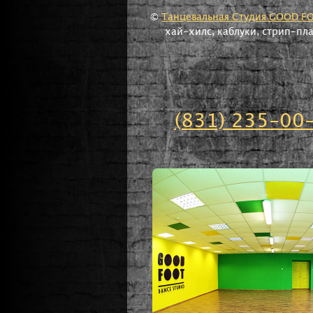
©
Танцевальная Студия GOOD F
хай-хилс, каблуки, стрип-пл
(831) 235-00