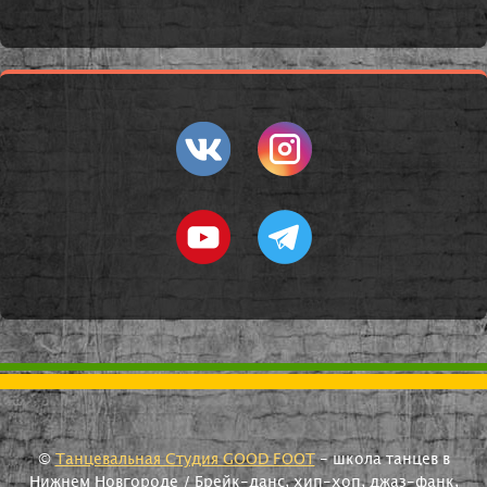
©
Танцевальная Студия GOOD FOOT
- школа танцев в
Нижнем Новгороде / Брейк-данс, хип-хоп, джаз-фанк,