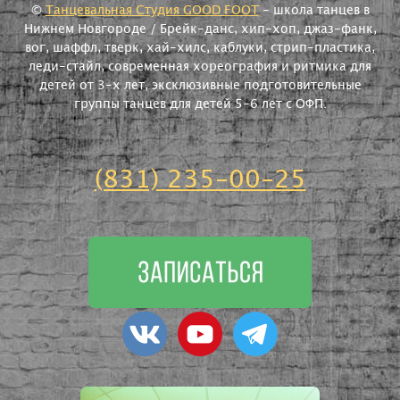
©
Танцевальная Студия GOOD FOOT
- школа танцев в
Нижнем Новгороде / Брейк-данс, хип-хоп, джаз-фанк,
вог, шаффл, тверк, хай-хилс, каблуки, стрип-пластика,
леди-стайл, современная хореография и ритмика для
детей от 3-х лет, эксклюзивные подготовительные
группы танцев для детей 5-6 лет с ОФП.
(831) 235-00-25