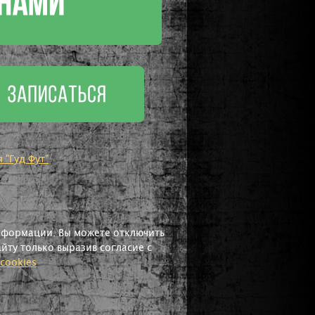
"Гуд Фут"
информации. Вы можете отключить
йту только выразив согласие с
cookies