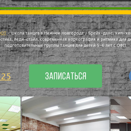
OOT
- школа танцев в Нижнем Новгороде / Брейк-данс, хип-хоп
астика, леди-стайл, современная хореография и ритмика для де
подготовительные группы танцев для детей 5-6 лет с ОФП.
-25