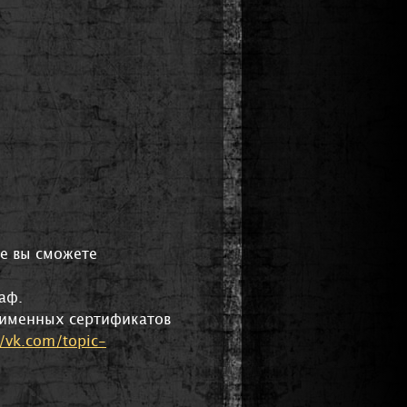
де вы сможете
аф.
 именных сертификатов
//vk.com/topic-