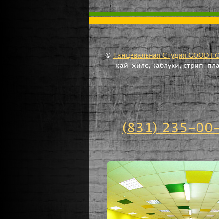
©
Танцевальная Студия GOOD F
хай-хилс, каблуки, стрип-пл
(831) 235-00