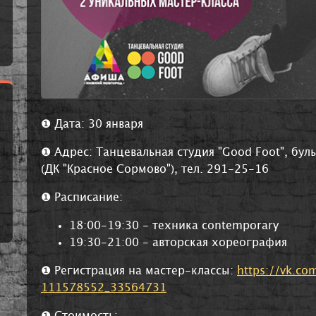
❶ Дата: 30 января
❶ Адрес:
Танцевальная студия "Good Foot", бул
(ДК "Красное Сормово"), тел. 291-25-16
❶ Расписание:
18:00-19:30 - техника contemporary
19:30-21:00 - авторская хореография
❶ Регистрация на мастер-классы:
https://vk.co
111578552_33564731
❶ Стоимость: