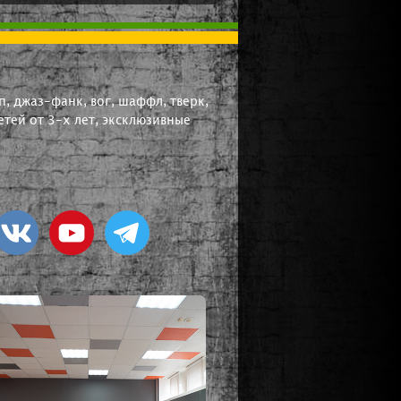
, джаз-фанк, вог, шаффл, тверк,
тей от 3-х лет, эксклюзивные