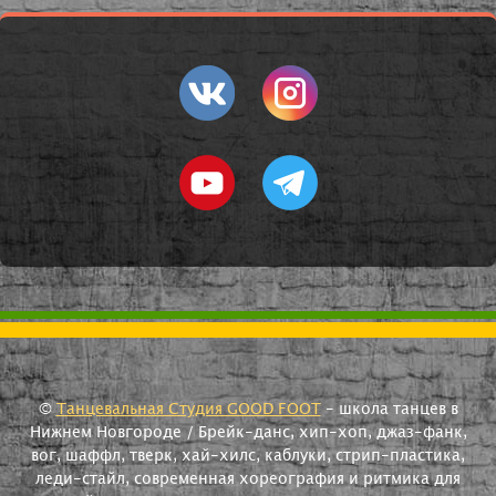
©
Танцевальная Студия GOOD FOOT
- школа танцев в
Нижнем Новгороде / Брейк-данс, хип-хоп, джаз-фанк,
вог, шаффл, тверк, хай-хилс, каблуки, стрип-пластика,
леди-стайл, современная хореография и ритмика для