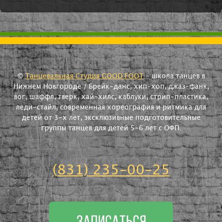
©
Танцевальная Студия GOOD FOOT
- школа танцев в
Нижнем Новгороде / Брейк-данс, хип-хоп, джаз-фанк,
вог, шаффл, тверк, хай-хилс, каблуки, стрип-пластика,
леди-стайл, современная хореография и ритмика для
детей от 3-х лет, эксклюзивные подготовительные
группы танцев для детей 5-6 лет с ОФП.
(831) 235-00-25