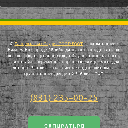
©
Танцевальная Студия GOOD FOOT
- школа танцев в
Нижнем Новгороде / Брейк-данс, хип-хоп, джаз-фанк,
вог, шаффл, тверк, хай-хилс, каблуки, стрип-пластика,
леди-стайл, современная хореография и ритмика для
детей от 3-х лет, эксклюзивные подготовительные
группы танцев для детей 5-6 лет с ОФП.
(831) 235-00-25