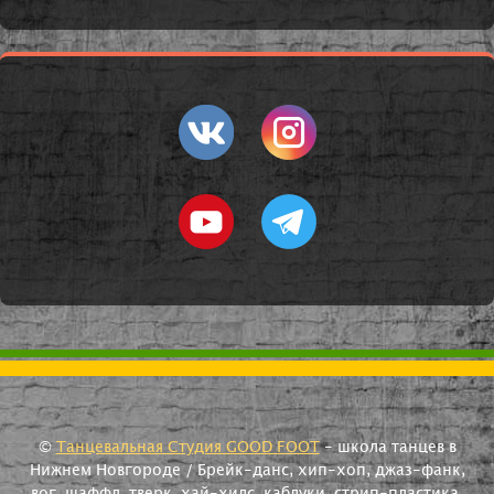
©
Танцевальная Студия GOOD FOOT
- школа танцев в
Нижнем Новгороде / Брейк-данс, хип-хоп, джаз-фанк,