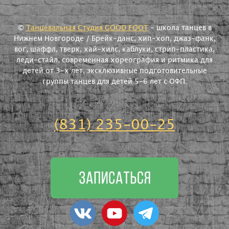
©
Танцевальная Студия GOOD FOOT
- школа танцев в
Нижнем Новгороде / Брейк-данс, хип-хоп, джаз-фанк,
вог, шаффл, тверк, хай-хилс, каблуки, стрип-пластика,
леди-стайл, современная хореография и ритмика для
детей от 3-х лет, эксклюзивные подготовительные
группы танцев для детей 5-6 лет с ОФП.
(831) 235-00-25