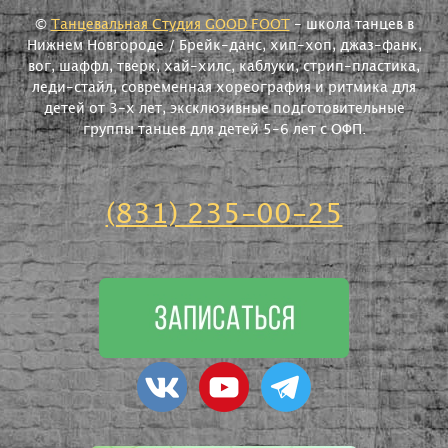
©
Танцевальная Студия GOOD FOOT
- школа танцев в
Нижнем Новгороде / Брейк-данс, хип-хоп, джаз-фанк,
вог, шаффл, тверк, хай-хилс, каблуки, стрип-пластика,
леди-стайл, современная хореография и ритмика для
детей от 3-х лет, эксклюзивные подготовительные
группы танцев для детей 5-6 лет с ОФП.
(831) 235-00-25