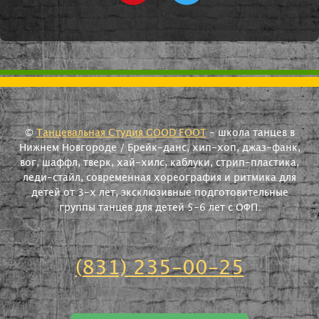
©
Танцевальная Студия GOOD FOOT
- школа танцев в
Нижнем Новгороде / Брейк-данс, хип-хоп, джаз-фанк,
вог, шаффл, тверк, хай-хилс, каблуки, стрип-пластика,
леди-стайл, современная хореография и ритмика для
детей от 3-х лет, эксклюзивные подготовительные
группы танцев для детей 5-6 лет с ОФП.
(831) 235-00-25