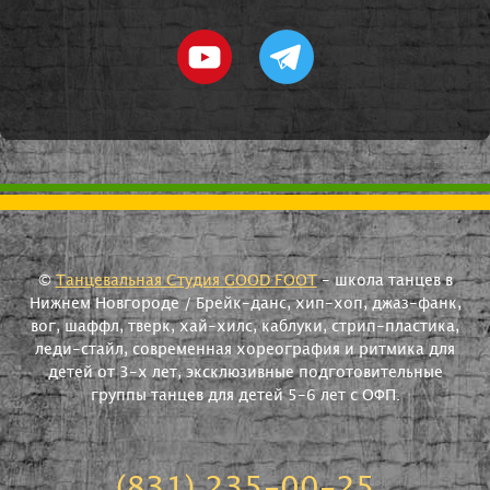
©
Танцевальная Студия GOOD FOOT
- школа танцев в
Нижнем Новгороде / Брейк-данс, хип-хоп, джаз-фанк,
вог, шаффл, тверк, хай-хилс, каблуки, стрип-пластика,
леди-стайл, современная хореография и ритмика для
детей от 3-х лет, эксклюзивные подготовительные
группы танцев для детей 5-6 лет с ОФП.
(831) 235-00-25