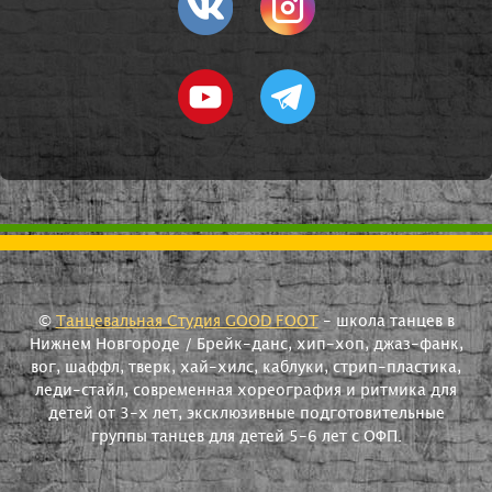
©
Танцевальная Студия GOOD FOOT
- школа танцев в
Нижнем Новгороде / Брейк-данс, хип-хоп, джаз-фанк,
вог, шаффл, тверк, хай-хилс, каблуки, стрип-пластика,
леди-стайл, современная хореография и ритмика для
детей от 3-х лет, эксклюзивные подготовительные
группы танцев для детей 5-6 лет с ОФП.