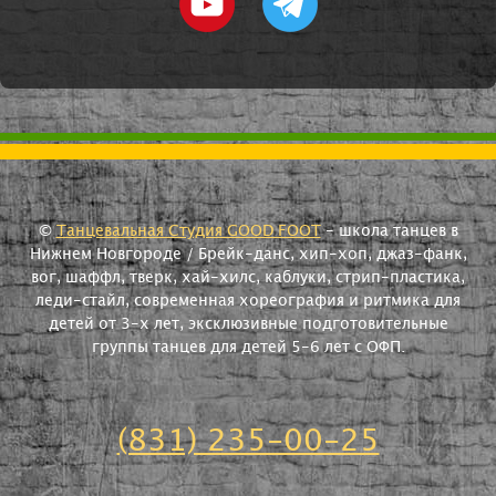
©
Танцевальная Студия GOOD FOOT
- школа танцев в
Нижнем Новгороде / Брейк-данс, хип-хоп, джаз-фанк,
вог, шаффл, тверк, хай-хилс, каблуки, стрип-пластика,
леди-стайл, современная хореография и ритмика для
детей от 3-х лет, эксклюзивные подготовительные
группы танцев для детей 5-6 лет с ОФП.
(831) 235-00-25