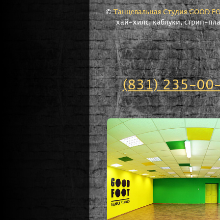
©
Танцевальная Студия GOOD F
хай-хилс, каблуки, стрип-пл
(831) 235-00