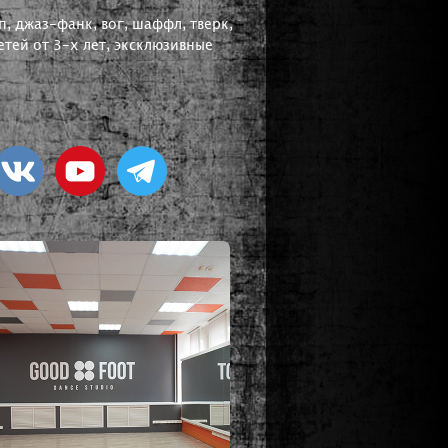
, джаз-фанк, вог, шаффл, тверк,
тей от 3-х лет, эксклюзивные