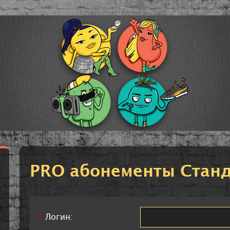
PRO абонементы Стан
*
Логин: