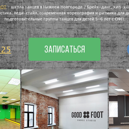
OOT
- школа танцев в Нижнем Новгороде / Брейк-данс, хип-хоп
астика, леди-стайл, современная хореография и ритмика для де
подготовительные группы танцев для детей 5-6 лет с ОФП.
-25