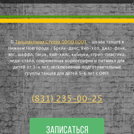
©
Танцевальная Студия GOOD FOOT
- школа танцев в
Нижнем Новгороде / Брейк-данс, хип-хоп, джаз-фанк,
вог, шаффл, тверк, хай-хилс, каблуки, стрип-пластика,
леди-стайл, современная хореография и ритмика для
детей от 3-х лет, эксклюзивные подготовительные
группы танцев для детей 5-6 лет с ОФП.
(831) 235-00-25